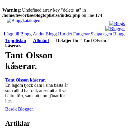
Warning
: Undefined array key "delete_at" in
/home/feworkse/blogtoplist.se/index.php
on line
174
Lägg till Blogg
Ändra Blogg
Hur det Fungerar
Skapa egen Blogg
Topplistan
—
Allmänt
—
Detaljer för "Tant Olsson
kåserar."
Tant Olsson
kåserar.
Tant Olsson kåserar.
En lagom tjock dam i sina bästa år
som alltid har rätt, anser att allt var
bättre förr, samt att hon tjänar för
lite.
Besök Bloggen
Artiklar