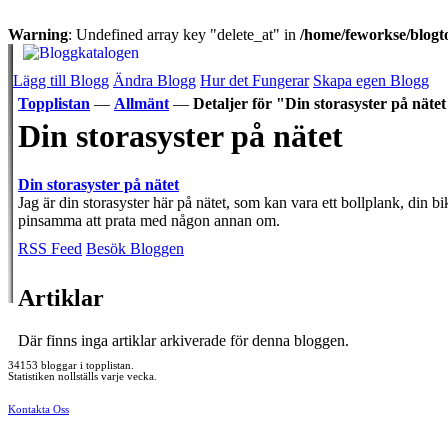
Warning
: Undefined array key "delete_at" in
/home/feworkse/blogto
Lägg till Blogg
Ändra Blogg
Hur det Fungerar
Skapa egen Blogg
Topplistan
—
Allmänt
—
Detaljer för "Din storasyster på näte
Din storasyster på nätet
Din storasyster på nätet
Jag är din storasyster här på nätet, som kan vara ett bollplank, din 
pinsamma att prata med någon annan om.
RSS Feed
Besök Bloggen
Artiklar
Där finns inga artiklar arkiverade för denna bloggen.
34153 bloggar i topplistan.
Statistiken nollställs varje vecka.
Kontakta Oss