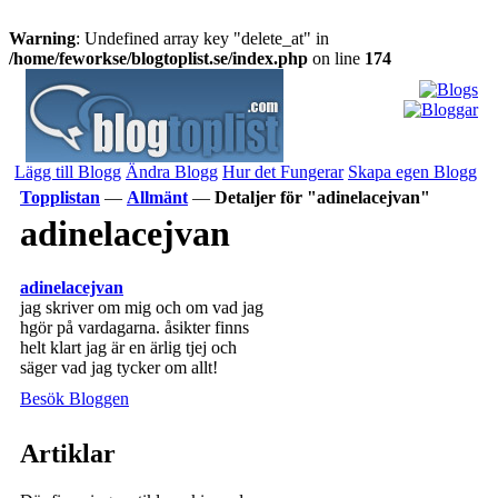
Warning
: Undefined array key "delete_at" in
/home/feworkse/blogtoplist.se/index.php
on line
174
Lägg till Blogg
Ändra Blogg
Hur det Fungerar
Skapa egen Blogg
Topplistan
—
Allmänt
—
Detaljer för "adinelacejvan"
adinelacejvan
adinelacejvan
jag skriver om mig och om vad jag
hgör på vardagarna. åsikter finns
helt klart jag är en ärlig tjej och
säger vad jag tycker om allt!
Besök Bloggen
Artiklar