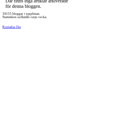
Där finns inga artiklar arkiverade
för denna bloggen.
34153 bloggar i topplistan.
Statistiken nollställs varje vecka.
Kontakta Oss