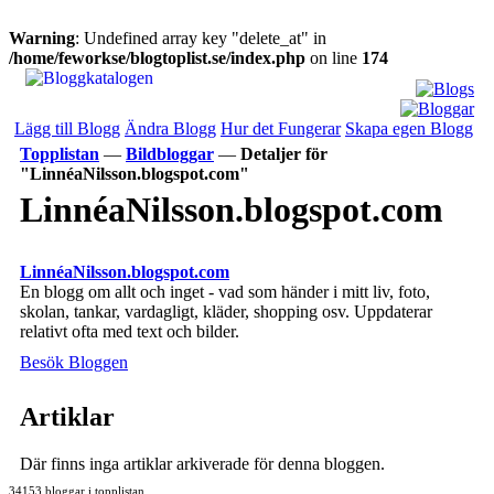
Warning
: Undefined array key "delete_at" in
/home/feworkse/blogtoplist.se/index.php
on line
174
Lägg till Blogg
Ändra Blogg
Hur det Fungerar
Skapa egen Blogg
Topplistan
—
Bildbloggar
—
Detaljer för
"LinnéaNilsson.blogspot.com"
LinnéaNilsson.blogspot.com
LinnéaNilsson.blogspot.com
En blogg om allt och inget - vad som händer i mitt liv, foto,
skolan, tankar, vardagligt, kläder, shopping osv. Uppdaterar
relativt ofta med text och bilder.
Besök Bloggen
Artiklar
Där finns inga artiklar arkiverade för denna bloggen.
34153 bloggar i topplistan.