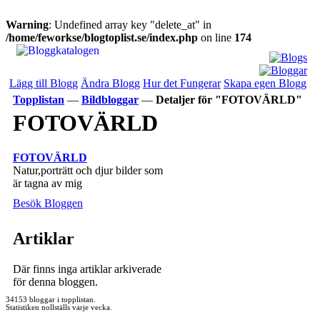
Warning
: Undefined array key "delete_at" in
/home/feworkse/blogtoplist.se/index.php
on line
174
Lägg till Blogg
Ändra Blogg
Hur det Fungerar
Skapa egen Blogg
Topplistan
—
Bildbloggar
—
Detaljer för "FOTOVÄRLD"
FOTOVÄRLD
FOTOVÄRLD
Natur,porträtt och djur bilder som
är tagna av mig
Besök Bloggen
Artiklar
Där finns inga artiklar arkiverade
för denna bloggen.
34153 bloggar i topplistan.
Statistiken nollställs varje vecka.