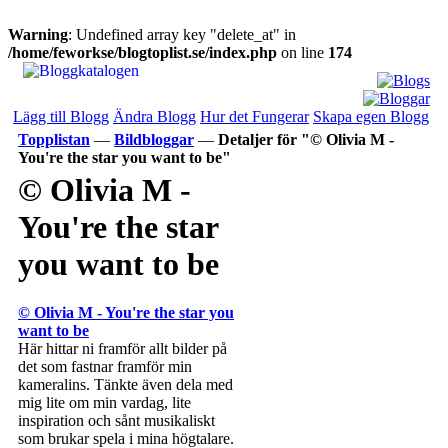
Warning
: Undefined array key "delete_at" in
/home/feworkse/blogtoplist.se/index.php
on line
174
Lägg till Blogg
Ändra Blogg
Hur det Fungerar
Skapa egen Blogg
Topplistan
—
Bildbloggar
—
Detaljer för "© Olivia M -
You're the star you want to be"
© Olivia M -
You're the star
you want to be
© Olivia M - You're the star you
want to be
Här hittar ni framför allt bilder på
det som fastnar framför min
kameralins. Tänkte även dela med
mig lite om min vardag, lite
inspiration och sånt musikaliskt
som brukar spela i mina högtalare.