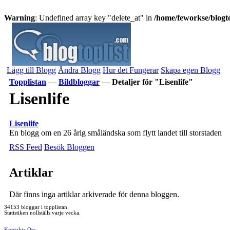
Warning
: Undefined array key "delete_at" in
/home/feworkse/blogto
Lägg till Blogg
Ändra Blogg
Hur det Fungerar
Skapa egen Blogg
Topplistan
—
Bildbloggar
—
Detaljer för "Lisenlife"
Lisenlife
Lisenlife
En blogg om en 26 årig småländska som flytt landet till storstaden
RSS Feed
Besök Bloggen
Artiklar
Där finns inga artiklar arkiverade för denna bloggen.
34153 bloggar i topplistan.
Statistiken nollställs varje vecka.
Kontakta Oss