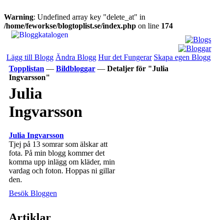
Warning
: Undefined array key "delete_at" in
/home/feworkse/blogtoplist.se/index.php
on line
174
Lägg till Blogg
Ändra Blogg
Hur det Fungerar
Skapa egen Blogg
Topplistan
—
Bildbloggar
—
Detaljer för "Julia
Ingvarsson"
Julia
Ingvarsson
Julia Ingvarsson
Tjej på 13 somrar som älskar att
fota. På min blogg kommer det
komma upp inlägg om kläder, min
vardag och foton. Hoppas ni gillar
den.
Besök Bloggen
Artiklar