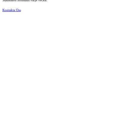
Statistiken nollställs varje vecka.
Kontakta Oss