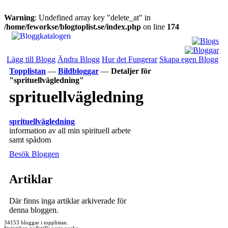
Warning
: Undefined array key "delete_at" in
/home/feworkse/blogtoplist.se/index.php
on line
174
Lägg till Blogg
Ändra Blogg
Hur det Fungerar
Skapa egen Blogg
Topplistan
—
Bildbloggar
—
Detaljer för
"sprituellvägledning"
sprituellvägledning
sprituellvägledning
information av all min spirituell arbete
samt spådom
Besök Bloggen
Artiklar
Där finns inga artiklar arkiverade för
denna bloggen.
34153 bloggar i topplistan.