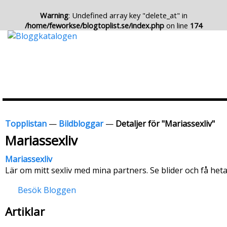
Warning
: Undefined array key "delete_at" in
/home/feworkse/blogtoplist.se/index.php
on line
174
Topplistan
—
Bildbloggar
—
Detaljer för "Mariassexliv"
Mariassexliv
Mariassexliv
Lär om mitt sexliv med mina partners. Se blider och få heta
Besök Bloggen
Artiklar