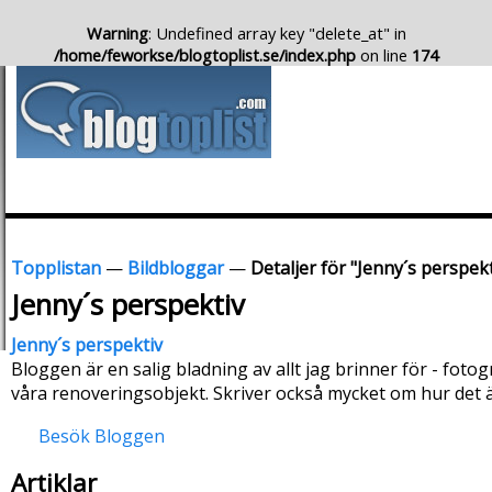
Warning
: Undefined array key "delete_at" in
/home/feworkse/blogtoplist.se/index.php
on line
174
Topplistan
—
Bildbloggar
—
Detaljer för "Jenny´s perspekt
Jenny´s perspektiv
Jenny´s perspektiv
Bloggen är en salig bladning av allt jag brinner för - foto
våra renoveringsobjekt. Skriver också mycket om hur det ä
Besök Bloggen
Artiklar