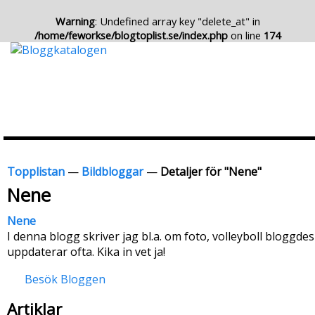
Warning
: Undefined array key "delete_at" in
/home/feworkse/blogtoplist.se/index.php
on line
174
Topplistan
—
Bildbloggar
—
Detaljer för "Nene"
Nene
Nene
I denna blogg skriver jag bl.a. om foto, volleyboll bloggdes
uppdaterar ofta. Kika in vet ja!
Besök Bloggen
Artiklar