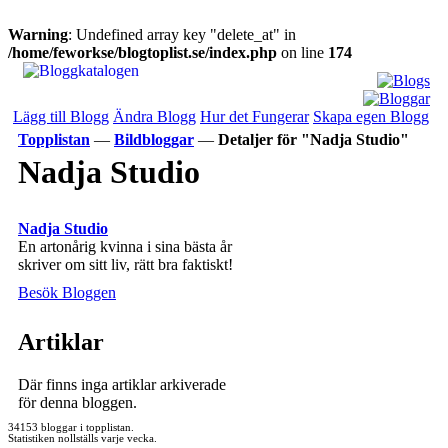
Warning
: Undefined array key "delete_at" in
/home/feworkse/blogtoplist.se/index.php
on line
174
Lägg till Blogg
Ändra Blogg
Hur det Fungerar
Skapa egen Blogg
Topplistan
—
Bildbloggar
—
Detaljer för "Nadja Studio"
Nadja Studio
Nadja Studio
En artonårig kvinna i sina bästa år
skriver om sitt liv, rätt bra faktiskt!
Besök Bloggen
Artiklar
Där finns inga artiklar arkiverade
för denna bloggen.
34153 bloggar i topplistan.
Statistiken nollställs varje vecka.