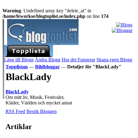
Warning
: Undefined array key "delete_at" in
/home/feworkse/blogtoplist.se/index.php
on line
174
Lägg till Blogg
Ändra Blogg
Hur det Fungerar
Skapa egen Blogg
Topplistan
—
Bildbloggar
—
Detaljer för "BlackLady"
BlackLady
BlackLady
Om mitt liv, Musik, Festivaler,
Kläder, Världen och mycket annat
RSS Feed
Besök Bloggen
Artiklar