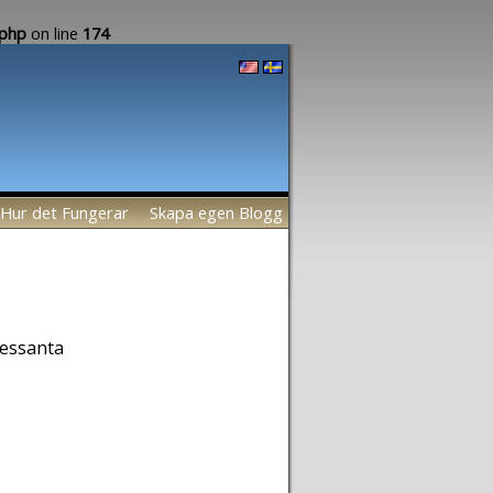
.php
on line
174
Hur det Fungerar
Skapa egen Blogg
ressanta