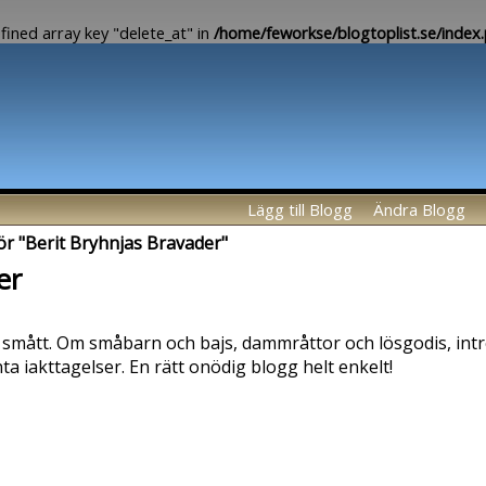
fined array key "delete_at" in
/home/feworkse/blogtoplist.se/index
Lägg till Blogg
Ändra Blogg
för "Berit Bryhnjas Bravader"
er
h i smått. Om småbarn och bajs, dammråttor och lösgodis, int
ta iakttagelser. En rätt onödig blogg helt enkelt!