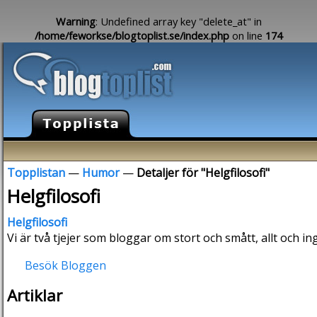
Warning
: Undefined array key "delete_at" in
/home/feworkse/blogtoplist.se/index.php
on line
174
Topplistan
—
Humor
—
Detaljer för "Helgfilosofi"
Helgfilosofi
Helgfilosofi
Vi är två tjejer som bloggar om stort och smått, allt och in
Besök Bloggen
Artiklar