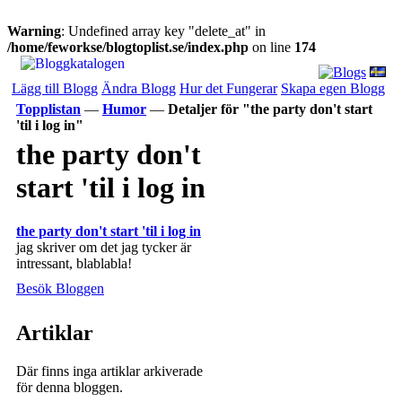
Warning
: Undefined array key "delete_at" in
/home/feworkse/blogtoplist.se/index.php
on line
174
Lägg till Blogg
Ändra Blogg
Hur det Fungerar
Skapa egen Blogg
Topplistan
—
Humor
—
Detaljer för "the party don't start
'til i log in"
the party don't
start 'til i log in
the party don't start 'til i log in
jag skriver om det jag tycker är
intressant, blablabla!
Besök Bloggen
Artiklar
Där finns inga artiklar arkiverade
för denna bloggen.