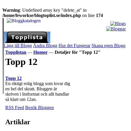
Warning
: Undefined array key "delete_at" in
/home/feworkse/blogtoplist.se/index.php
on line
174
Lägg till Blogg
Ändra Blogg
Hur det Fungerar
Skapa egen Blogg
Topplistan
—
Humor
—
Detaljer för "Topp 12"
Topp 12
Topp 12
En riktigt rolig blogg som lovar dig
en hel del skratt. Bloggen är
skriven i listformat och allt handlar
så klart om 12an.
RSS Feed
Besök Bloggen
Artiklar