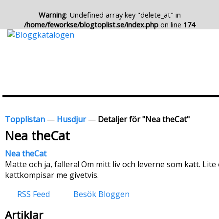
Warning
: Undefined array key "delete_at" in
/home/feworkse/blogtoplist.se/index.php
on line
174
Topplistan
—
Husdjur
—
Detaljer för "Nea theCat"
Nea theCat
Nea theCat
Matte och ja, fallera! Om mitt liv och leverne som katt. Li
kattkompisar me givetvis.
RSS Feed
Besök Bloggen
Artiklar