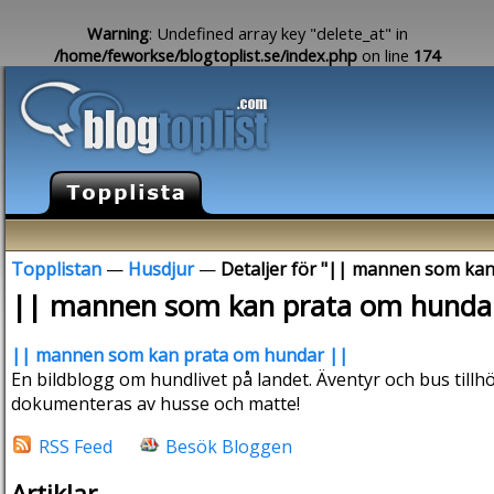
Warning
: Undefined array key "delete_at" in
/home/feworkse/blogtoplist.se/index.php
on line
174
Topplistan
—
Husdjur
—
Detaljer för "|| mannen som ka
|| mannen som kan prata om hunda
|| mannen som kan prata om hundar ||
En bildblogg om hundlivet på landet. Äventyr och bus tillh
dokumenteras av husse och matte!
RSS Feed
Besök Bloggen
Artiklar