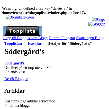
Warning
: Undefined array key "delete_at" in
/home/feworkse/blogtoplist.se/index.php
on line
174
Lägg till Blogg
Ändra Blogg
Hur det Fungerar
Skapa egen Blogg
Topplistan
—
Husdjur
—
Detaljer för "Södergård's"
Södergård's
Södergård's
Om livet på ett torp ute vid Södra
Finlands kust.
Besök Bloggen
Artiklar
Där finns inga artiklar arkiverade
för denna bloggen.