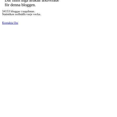
Där finns inga artiklar arkiverade
för denna bloggen.
34153 bloggar i topplistan.
Statistiken nollställs varje vecka.
Kontakta Oss