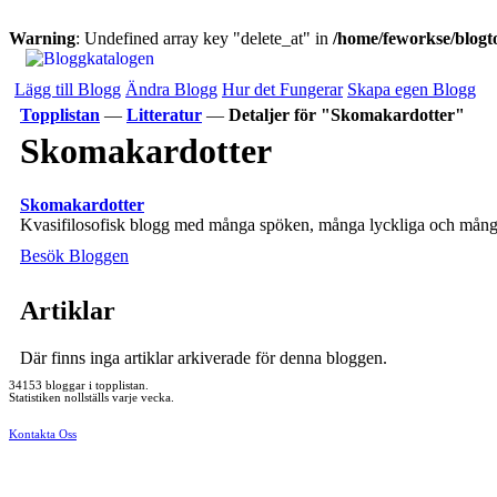
Warning
: Undefined array key "delete_at" in
/home/feworkse/blogto
Lägg till Blogg
Ändra Blogg
Hur det Fungerar
Skapa egen Blogg
Topplistan
—
Litteratur
—
Detaljer för "Skomakardotter"
Skomakardotter
Skomakardotter
Kvasifilosofisk blogg med många spöken, många lyckliga och mång
Besök Bloggen
Artiklar
Där finns inga artiklar arkiverade för denna bloggen.
34153 bloggar i topplistan.
Statistiken nollställs varje vecka.
Kontakta Oss