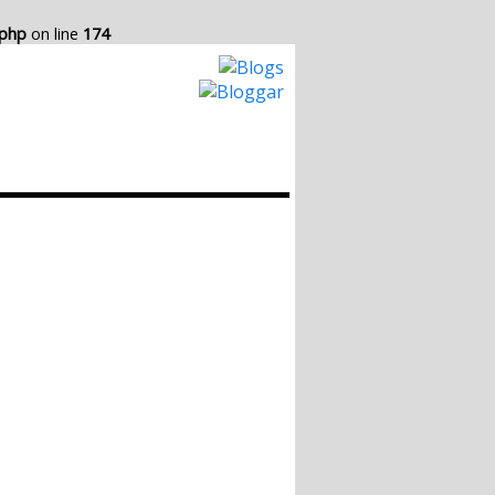
.php
on line
174
Hur det Fungerar
Skapa egen Blogg