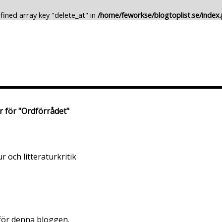
fined array key "delete_at" in
/home/feworkse/blogtoplist.se/index
Lägg till Blogg
Ändra Blogg
r för "Ordförrådet"
 och litteraturkritik
 för denna bloggen.