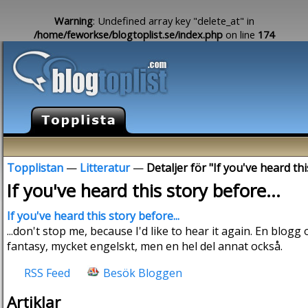
Warning
: Undefined array key "delete_at" in
/home/feworkse/blogtoplist.se/index.php
on line
174
Topplistan
—
Litteratur
—
Detaljer för "If you've heard thi
If you've heard this story before...
If you've heard this story before...
...don't stop me, because I'd like to hear it again. En blog
fantasy, mycket engelskt, men en hel del annat också.
RSS Feed
Besök Bloggen
Artiklar