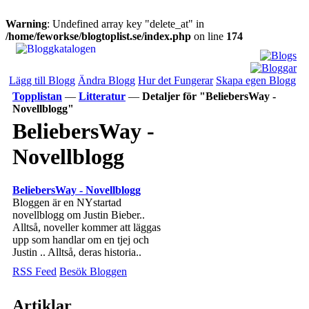
Warning
: Undefined array key "delete_at" in
/home/feworkse/blogtoplist.se/index.php
on line
174
Lägg till Blogg
Ändra Blogg
Hur det Fungerar
Skapa egen Blogg
Topplistan
—
Litteratur
—
Detaljer för "BeliebersWay -
Novellblogg"
BeliebersWay -
Novellblogg
BeliebersWay - Novellblogg
Bloggen är en NYstartad
novellblogg om Justin Bieber..
Alltså, noveller kommer att läggas
upp som handlar om en tjej och
Justin .. Alltså, deras historia..
RSS Feed
Besök Bloggen
Artiklar