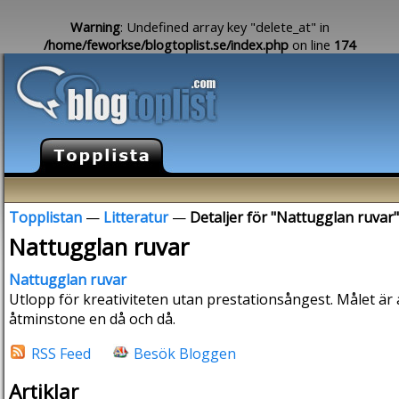
Warning
: Undefined array key "delete_at" in
/home/feworkse/blogtoplist.se/index.php
on line
174
Topplistan
—
Litteratur
—
Detaljer för "Nattugglan ruvar"
Nattugglan ruvar
Nattugglan ruvar
Utlopp för kreativiteten utan prestationsångest. Målet är at
åtminstone en då och då.
RSS Feed
Besök Bloggen
Artiklar