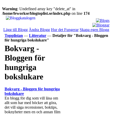
Warning
: Undefined array key "delete_at" in
/home/feworkse/blogtoplist.se/index.php
on line
174
Lägg till Blogg
Ändra Blogg
Hur det Fungerar
Skapa egen Blogg
Topplistan
—
Litteratur
—
Detaljer för "Bokvarg - Bloggen
för hungriga bokslukare"
Bokvarg -
Bloggen för
hungriga
bokslukare
Bokvarg - Bloggen för hungriga
bokslukare
En blogg för dig som vill läsa om
allt som har med böcker att göra,
det vill säga recensioner, boktips,
boknyheter men en och annan film