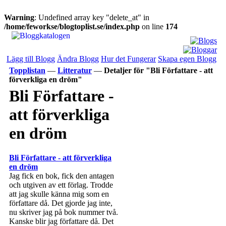
Warning
: Undefined array key "delete_at" in
/home/feworkse/blogtoplist.se/index.php
on line
174
Lägg till Blogg
Ändra Blogg
Hur det Fungerar
Skapa egen Blogg
Topplistan
—
Litteratur
—
Detaljer för "Bli Författare - att
förverkliga en dröm"
Bli Författare -
att förverkliga
en dröm
Bli Författare - att förverkliga
en dröm
Jag fick en bok, fick den antagen
och utgiven av ett förlag. Trodde
att jag skulle känna mig som en
författare då. Det gjorde jag inte,
nu skriver jag på bok nummer två.
Kanske blir jag författare då. Det