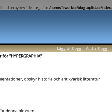
fined array key "delete_at" in
/home/feworkse/blogtoplist.se/index
Lägg till Blogg
Ändra Blogg
er för "HYPERGRAPHIA"
ntationer, obskyr historia och antikvarisk litteratur
 för denna bloggen.