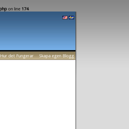
.php
on line
174
Hur det Fungerar
Skapa egen Blogg