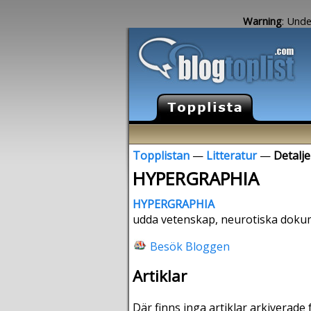
Warning
: Unde
Topplistan
—
Litteratur
—
Detalj
HYPERGRAPHIA
HYPERGRAPHIA
udda vetenskap, neurotiska dokume
Besök Bloggen
Artiklar
Där finns inga artiklar arkiverade