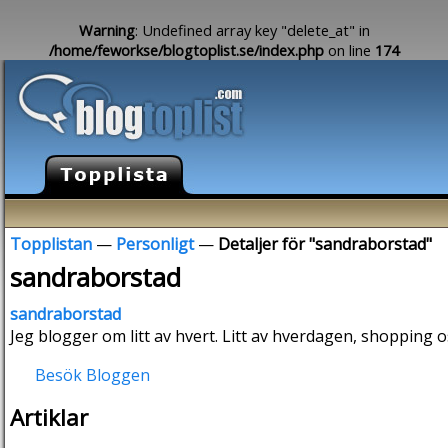
Warning
: Undefined array key "delete_at" in
/home/feworkse/blogtoplist.se/index.php
on line
174
Topplistan
—
Personligt
—
Detaljer för "sandraborstad"
sandraborstad
sandraborstad
Jeg blogger om litt av hvert. Litt av hverdagen, shopping o
Besök Bloggen
Artiklar