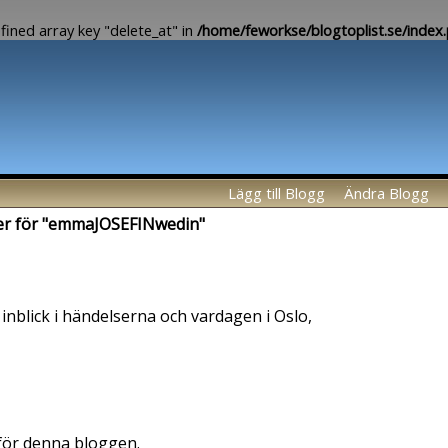
fined array key "delete_at" in
/home/feworkse/blogtoplist.se/index
Lägg till Blogg
Ändra Blogg
jer för "emmaJOSEFINwedin"
 inblick i händelserna och vardagen i Oslo,
 för denna bloggen.