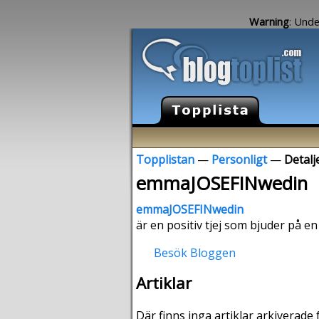
Warning
: Unde
Topplistan
—
Personligt
—
Detal
emmaJOSEFINwedin
emmaJOSEFINwedin
är en positiv tjej som bjuder på en
Besök Bloggen
Artiklar
Där finns inga artiklar arkiverade