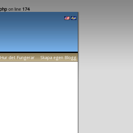
.php
on line
174
Hur det Fungerar
Skapa egen Blogg