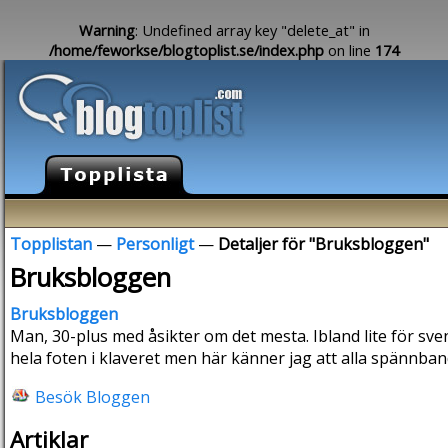
Warning
: Undefined array key "delete_at" in
/home/feworkse/blogtoplist.se/index.php
on line
174
Topplistan
—
Personligt
—
Detaljer för "Bruksbloggen"
Bruksbloggen
Bruksbloggen
Man, 30-plus med åsikter om det mesta. Ibland lite för sven
hela foten i klaveret men här känner jag att alla spännban
Besök Bloggen
Artiklar