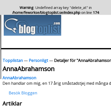
Warning
: Undefined array key "delete_at" in
/home/feworkse/blogtoplist.se/index.php
on line
174
Topplistan
—
Personligt
—
Detaljer för "AnnaAbrahamso
AnnaAbrahamson
AnnaAbrahamson
Den handlar om mig, en 17 årig småstadstjej med många
Besök Bloggen
Artiklar