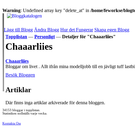
Warning
: Undefined array key "delete_at" in
/home/feworkse/blogto
Lägg till Blogg
Ändra Blogg
Hur det Fungerar
Skapa egen Blogg
Topplistan
—
Personligt
—
Detaljer för "Chaaarliies"
Chaaarliies
Chaaarliies
Bloggar om livet . Allt ifrån mina modelljobb till en jävligt tuff lastbi
Besök Bloggen
Artiklar
Där finns inga artiklar arkiverade för denna bloggen.
34153 bloggar i topplistan.
Statistiken nollställs varje vecka.
Kontakta Oss