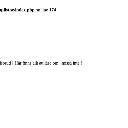
plist.se/index.php
on line
174
lsbrud ! Här finns allt att läsa om , missa inte !