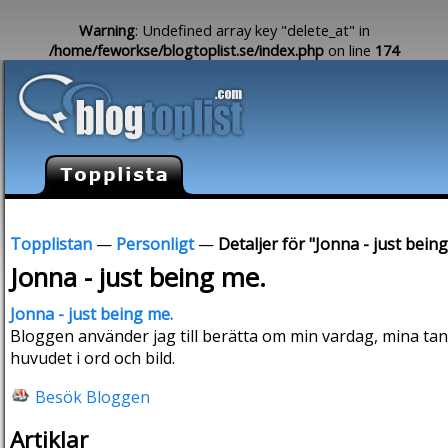
Warning
: Undefined array key "delete_at" in
/home/feworkse/blogtoplist.se/index.php
on line
174
Topplistan
—
Personligt
—
Detaljer för "Jonna - just bein
Jonna - just being me.
Jonna - just being me.
Bloggen använder jag till berätta om min vardag, mina ta
huvudet i ord och bild.
Besök Bloggen
Artiklar