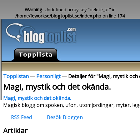
Warning
: Undefined array key "delete_at" in
/home/feworkse/blogtoplist.se/index.php
on line
174
Topplistan
—
Personligt
—
Detaljer för "Magi, mystik och
Magi, mystik och det okända.
Magi, mystik och det okända.
Magisk blogg om spöken, ufon, utomjordingar, myter, lege
RSS Feed
Besök Bloggen
Artiklar