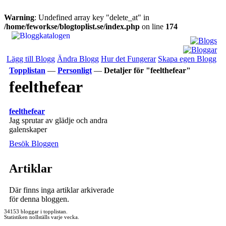
Warning
: Undefined array key "delete_at" in
/home/feworkse/blogtoplist.se/index.php
on line
174
Lägg till Blogg
Ändra Blogg
Hur det Fungerar
Skapa egen Blogg
Topplistan
—
Personligt
—
Detaljer för "feelthefear"
feelthefear
feelthefear
Jag sprutar av glädje och andra
galenskaper
Besök Bloggen
Artiklar
Där finns inga artiklar arkiverade
för denna bloggen.
34153 bloggar i topplistan.
Statistiken nollställs varje vecka.