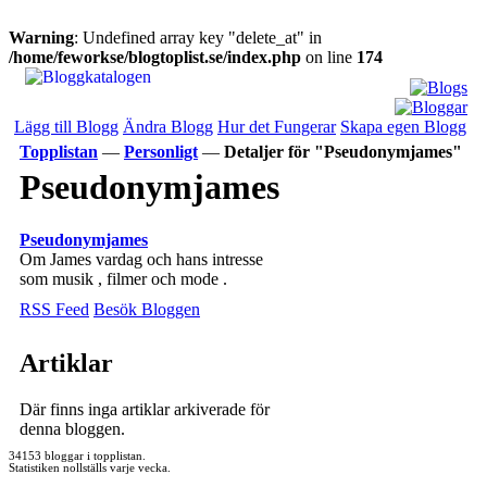
Warning
: Undefined array key "delete_at" in
/home/feworkse/blogtoplist.se/index.php
on line
174
Lägg till Blogg
Ändra Blogg
Hur det Fungerar
Skapa egen Blogg
Topplistan
—
Personligt
—
Detaljer för "Pseudonymjames"
Pseudonymjames
Pseudonymjames
Om James vardag och hans intresse
som musik , filmer och mode .
RSS Feed
Besök Bloggen
Artiklar
Där finns inga artiklar arkiverade för
denna bloggen.
34153 bloggar i topplistan.
Statistiken nollställs varje vecka.