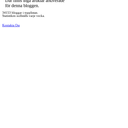
Där finns inga artiklar arkiverade
för denna bloggen.
34153 bloggar i topplistan.
Statistiken nollställs varje vecka.
Kontakta Oss