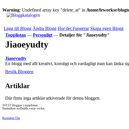
Warning
: Undefined array key "delete_at" in
/home/feworkse/blogto
Lägg till Blogg
Ändra Blogg
Hur det Fungerar
Skapa egen Blogg
Topplistan
—
Personligt
—
Detaljer för "Jiaoeyudty"
Jiaoeyudty
Jiaoeyudty
En blogg med allt kreativt, konstigt och vardagligt man kan tänka si
Besök Bloggen
Artiklar
Där finns inga artiklar arkiverade för denna bloggen.
34153 bloggar i topplistan.
Statistiken nollställs varje vecka.
Kontakta Oss