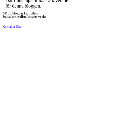
Där finns inga artiklar arkiverade
för denna bloggen.
34153 bloggar i topplistan.
Statistiken nollställs varje vecka.
Kontakta Oss