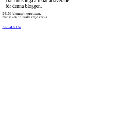
Där finns inga artiklar arkiverade
för denna bloggen.
34153 bloggar i topplistan.
Statistiken nollställs varje vecka.
Kontakta Oss