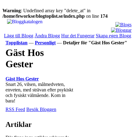
Warning
: Undefined array key "delete_at" in
/home/feworkse/blogtoplist.se/index.php
on line
174
Lägg till Blogg
Ändra Blogg
Hur det Fungerar
Skapa egen Blogg
Topplistan
—
Personligt
—
Detaljer för "Gäst Hos Gester"
Gäst Hos
Gester
Gäst Hos Gester
Snart 26, vilsen, målmedveten,
enveten, med strävan efter psykiskt
och fysiskt välmående. Kom in
bara!
RSS Feed
Besök Bloggen
Artiklar