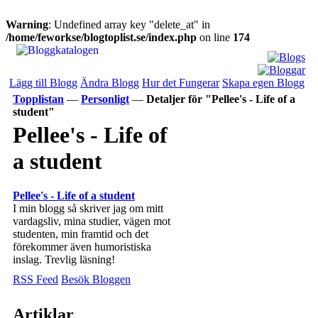
Warning
: Undefined array key "delete_at" in
/home/feworkse/blogtoplist.se/index.php
on line
174
Lägg till Blogg
Ändra Blogg
Hur det Fungerar
Skapa egen Blogg
Topplistan
—
Personligt
—
Detaljer för "Pellee's - Life of a
student"
Pellee's - Life of
a student
Pellee's - Life of a student
I min blogg så skriver jag om mitt
vardagsliv, mina studier, vägen mot
studenten, min framtid och det
förekommer även humoristiska
inslag. Trevlig läsning!
RSS Feed
Besök Bloggen
Artiklar