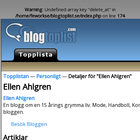
Warning
: Undefined array key "delete_at" in
/home/feworkse/blogtoplist.se/index.php
on line
174
Topplistan
—
Personligt
—
Detaljer för "Ellen Ahlgren"
Ellen Ahlgren
Ellen Ahlgren
En blogg om en 15 årings grymma liv. Mode, Handboll, Kom
bloggen.
Besök Bloggen
Artiklar