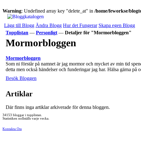
Warning
: Undefined array key "delete_at" in
/home/feworkse/blogto
Lägg till Blogg
Ändra Blogg
Hur det Fungerar
Skapa egen Blogg
Topplistan
—
Personligt
—
Detaljer för "Mormorbloggen"
Mormorbloggen
Mormorbloggen
Som ni förstår på namnet är jag mormor och mycket av min tid spende
detta men också händelser och funderingar jag har. Hälsa gärna på 
Besök Bloggen
Artiklar
Där finns inga artiklar arkiverade för denna bloggen.
34153 bloggar i topplistan.
Statistiken nollställs varje vecka.
Kontakta Oss