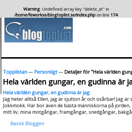
Warning
: Undefined array key "delete_at" in
/home/feworkse/blogtoplist.se/index.php
on line
174
Topplistan
—
Personligt
—
Detaljer för "Hela världen gun
Hela världen gungar, en gudinna är j
Hela världen gungar, en gudinna är jag
Jag heter alltså Ellen, jag är sjutton år och osårbar! Jag är 
Jokkmokk. Här bor även de bästa människorna på jorden, M
mitt liv, mina motgångar, framgångar, snedgångar, bakgånga
Besök Bloggen