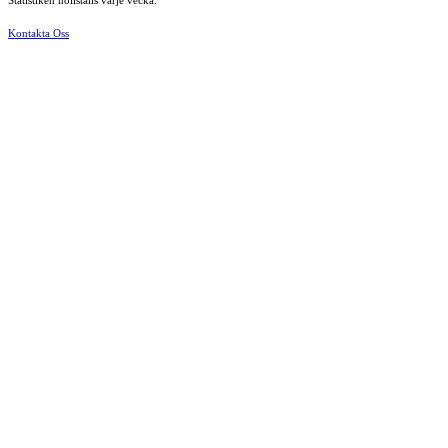
Statistiken nollställs varje vecka.
Kontakta Oss