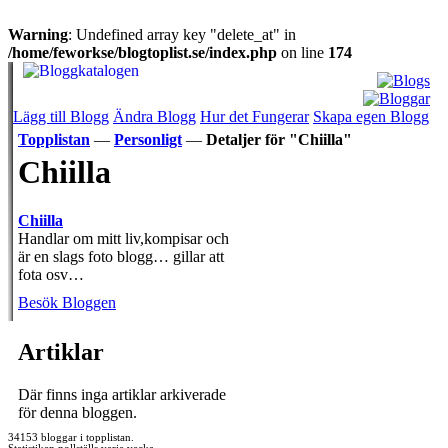
Warning
: Undefined array key "delete_at" in
/home/feworkse/blogtoplist.se/index.php
on line
174
Lägg till Blogg
Ändra Blogg
Hur det Fungerar
Skapa egen Blogg
Topplistan
—
Personligt
—
Detaljer för "Chiilla"
Chiilla
Chiilla
Handlar om mitt liv,kompisar och
är en slags foto blogg… gillar att
fota osv…
Besök Bloggen
Artiklar
Där finns inga artiklar arkiverade
för denna bloggen.
34153 bloggar i topplistan.