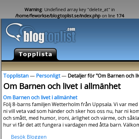
Warning
: Undefined array key "delete_at" in
/home/feworkse/blogtoplist.se/index.php
on line
174
Topplistan
—
Personligt
—
Detaljer för "Om Barnen och li
Om Barnen och livet i allmänhet
Om Barnen och livet i allmänhet
Följ 8-barns familjen Wetterholm från Uppsala. Vi var med
ni vill veta vad som händer och sker hos oss nu, har ni kom
och smått, med humor, ironi, ärlighet och värme, och såklar
hur vi får det att fungera i vardagen med åtta barn. Välko
Besök Bloggen