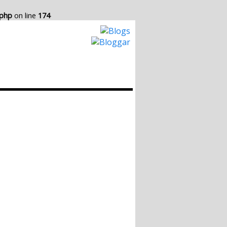
.php
on line
174
Hur det Fungerar
Skapa egen Blogg