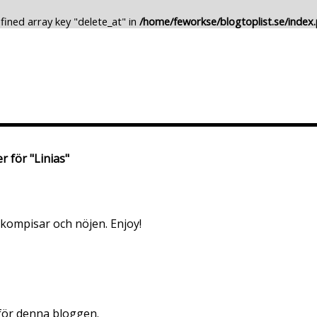
fined array key "delete_at" in
/home/feworkse/blogtoplist.se/index
Lägg till Blogg
Ändra Blogg
r för "Linias"
 kompisar och nöjen. Enjoy!
 för denna bloggen.