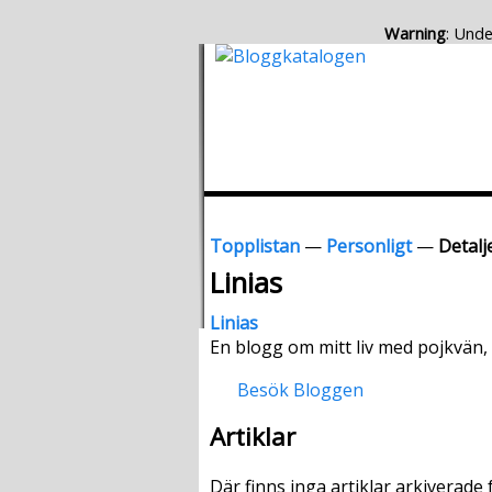
Warning
: Unde
Topplistan
—
Personligt
—
Detalje
Linias
Linias
En blogg om mitt liv med pojkvän,
Besök Bloggen
Artiklar
Där finns inga artiklar arkiverade